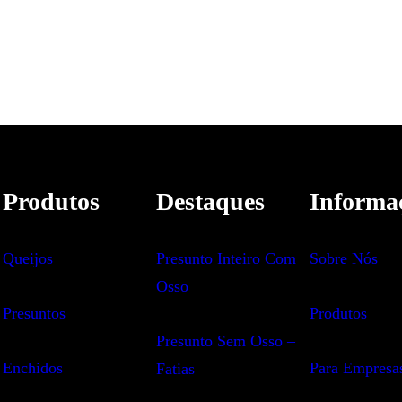
Produtos
Destaques
Informa
Queijos
Presunto Inteiro Com
Sobre Nós
Osso
Presuntos
Produtos
Presunto Sem Osso –
Enchidos
Para Empresa
Fatias