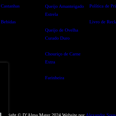
Castanhas
Política de Pr
Queijo Amanteigado
Estrela
Bebidas
Livro de Rec
Queijo de Ovelha
Curado Duro
Chouriço de Carne
Extra
Farinheira
opyright ©️ D’Alma Mater 2024.
Website por
Alexandre Sous