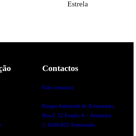
Estrela
ção
Contactos
Fale connosco
Parque Industrial do Tortosendo,
Rua C 52 Fração A – Armazém
s
1, 6200-823 Tortosendo